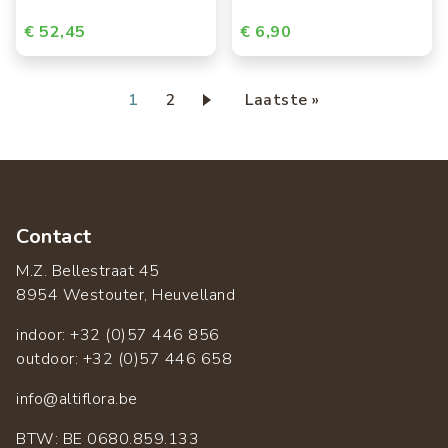
€ 52,45
€ 6,90
Paginering
Huidige
1
Page
2
Laatste
Laatste »
pagina
pagina
Contact
M.Z. Bellestraat 45
8954 Westouter, Heuvelland
indoor: +32 (0)57 446 856
outdoor: +32 (0)57 446 658
info@altiflora.be
​BTW: BE 0680.859.133