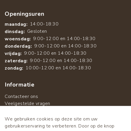
Openingsuren
14:00-18:30
maandag:
Gesloten
dinsdag:
9:00-12:00 en 14:00-18:30
woensdag:
9:00-12:00 en 14:00-18:30
donderdag:
9:00-12:00 en 14:00-18:30
vrijdag:
9:00-12:00 en 14:00-18:30
zaterdag:
10:00-12:00 en 14:00-18:30
zondag:
Informatie
Contacteer ons
Veelgestelde vragen
Over ons
Algemene verkoopsvoorwaarden
We gebruiken cookies op deze site om uw
Privacybeleid
gebruikerservaring te verbeteren. Door op de knop