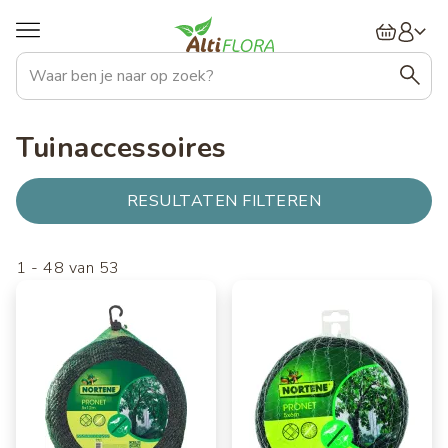
Overslaan
Hoofdnavigatie
en
naar
de
inhoud
gaan
Tuinaccessoires
RESULTATEN FILTEREN
1
-
48
van
53