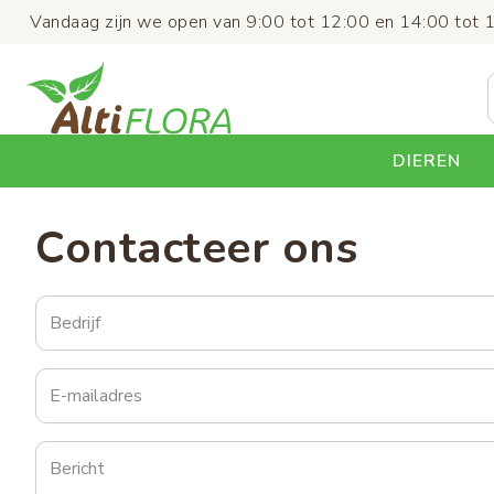
Overslaan
Vandaag zijn we open van 9:00 tot 12:00 en 14:00 tot 
en
naar
de
inhoud
gaan
DIEREN
Contacteer ons
Bedrijf
E-
mailadres
Bericht