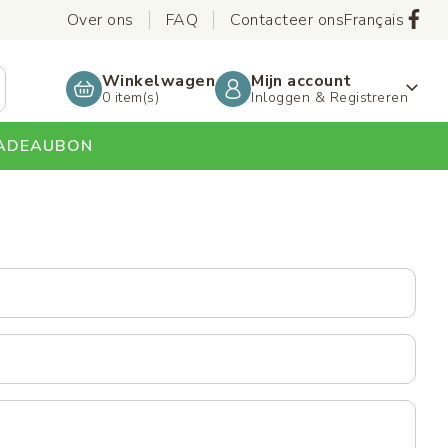
Header
Soc
Over ons
FAQ
Contacteer ons
Français
top
Winkelwagen
Mijn account
0 item(s)
Inloggen & Registreren
ADEAUBON