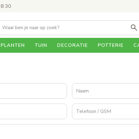
18:30
Hoofdnavigatie
PLANTEN
TUIN
DECORATIE
POTTERIE
C
Naam
Telefoon
/
GSM