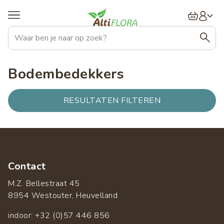
Overslaan
Hoofdnavigatie
en
naar
de
inhoud
gaan
Bodembedekkers
RESULTATEN FILTEREN
Contact
M.Z. Bellestraat 45
8954 Westouter, Heuvelland
indoor: +32 (0)57 446 856