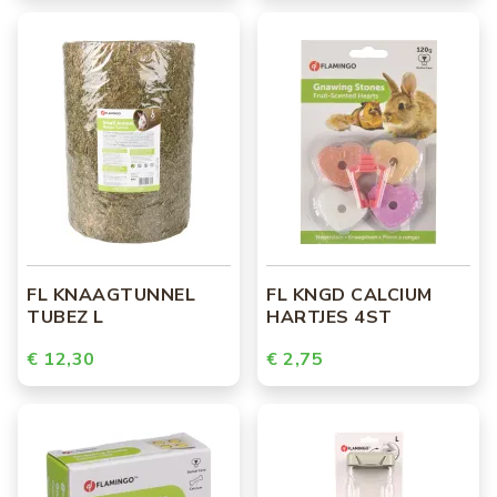
FL KNAAGTUNNEL
FL KNGD CALCIUM
TUBEZ L
HARTJES 4ST
€ 12,30
€ 2,75