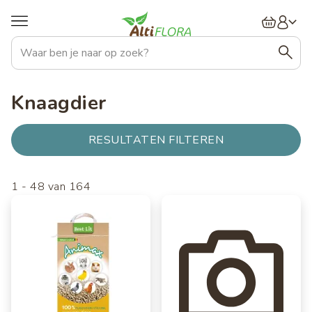
Overslaan
Hoofdnavigatie
en
naar
de
inhoud
gaan
Knaagdier
RESULTATEN FILTEREN
1
-
48
van
164