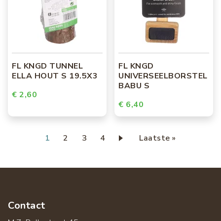
FL KNGD TUNNEL
FL KNGD
ELLA HOUT S 19.5X3
UNIVERSEELBORSTEL
BABU S
€ 2,60
€ 6,40
Paginering
Huidige
1
Page
2
Page
3
Page
4
Laatste
Laatste »
pagina
pagina
Contact