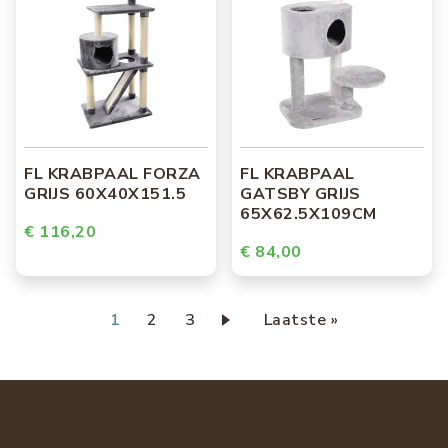
FL KRABPAAL FORZA
FL KRABPAAL
GRIJS 60X40X151.5
GATSBY GRIJS
65X62.5X109CM
€ 116,20
€ 84,00
Paginering
Huidige
1
Page
2
Page
3
Laatste
Laatste »
pagina
pagina