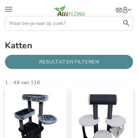
Overslaan
Hoofdnavigatie
en
naar
de
inhoud
gaan
Katten
RESULTATEN FILTEREN
1
-
48
van
116