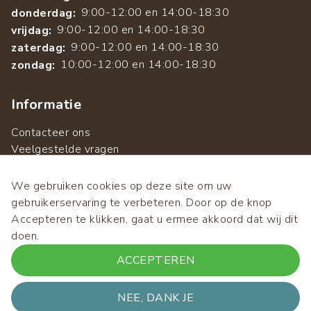
9:00-12:00 en 14:00-18:30
donderdag:
9:00-12:00 en 14:00-18:30
vrijdag:
9:00-12:00 en 14:00-18:30
zaterdag:
10:00-12:00 en 14:00-18:30
zondag:
Informatie
Contacteer ons
Veelgestelde vragen
Over ons
Algemene verkoopsvoorwaarden
We gebruiken cookies op deze site om uw
Privacybeleid
gebruikerservaring te verbeteren. Door op de knop
Accepteren te klikken, gaat u ermee akkoord dat wij dit
doen.
ACCEPTEREN
© 2026 Alti Flora
Footer
NEE, DANK JE
Algemene verkoopsvoorwaarden