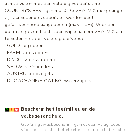
aan te vullen met een volledig voeder uit het
COUNTRY'S BEST gamma. 0 De GRA-MIX mengelingen
zijn aanvullende voeders en worden best
gerantsoeneerd aangeboden (max. 10%). Voor een
optimale gezondheid raden wij je aan om GRA-MIX aan
te vullen met een volledig diervoeder.
. GOLD: legkippen
. FARM: vleeskippen
. DINDO: Vleeskalkoenen
. SHOW: sierhoenders
. AUSTRU: loopvogels
. DUCK/CRANE/FLOATING: watervogels
Bescherm het leefmilieu en de
volksgezondheid.
Gebruik gewasbeschermingsmiddelen veilig. Lees
vóór gebruik altijd het etiket en de productinformatie.